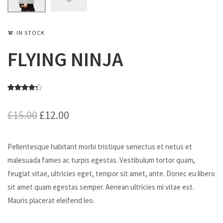
IN STOCK
FLYING NINJA
評分
4
£
15.00
£
12.00
4.00
/
5，已有
位顧客進
Pellentesque habitant morbi tristique senectus et netus et
行評分
malesuada fames ac turpis egestas. Vestibulum tortor quam,
feugiat vitae, ultricies eget, tempor sit amet, ante. Donec eu libero
sit amet quam egestas semper. Aenean ultricies mi vitae est.
Mauris placerat eleifend leo.